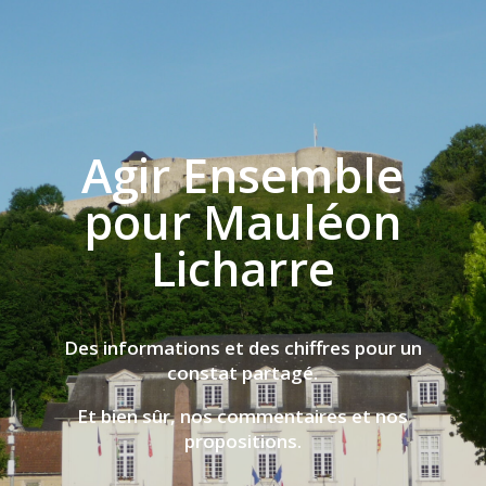
Agir Ensemble
pour Mauléon
Licharre
Des informations et des chiffres pour un
constat partagé.
Et bien sûr, nos commentaires et nos
propositions.