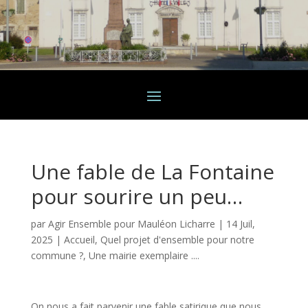
Une fable de La Fontaine
pour sourire un peu…
par
Agir Ensemble pour Mauléon Licharre
|
14 Juil,
2025
|
Accueil
,
Quel projet d'ensemble pour notre
commune ?
,
Une mairie exemplaire ....
On nous a fait parvenir une fable satirique que nous