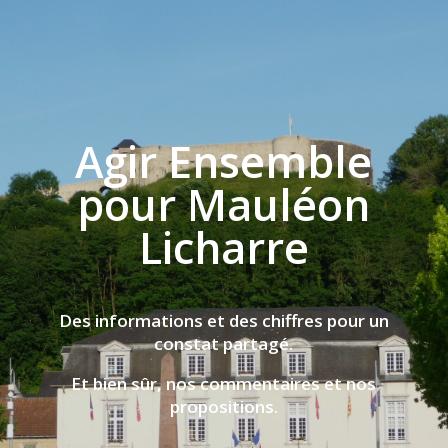
Agir Ensemble
pour Mauléon
Licharre
Des informations et des chiffres pour un
constat partagé.
Et bien sûr, nos commentaires et nos
propositions.