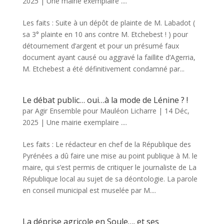
2025
|
Une mairie exemplaire ....
Les faits : Suite à un dépôt de plainte de M. Labadot (
sa 3° plainte en 10 ans contre M. Etchebest ! ) pour
détournement d’argent et pour un présumé faux
document ayant causé ou aggravé la faillite d’Agerria,
M. Etchebest a été définitivement condamné par...
Le débat public… oui…à la mode de Lénine ? !
par
Agir Ensemble pour Mauléon Licharre
|
14 Déc,
2025
|
Une mairie exemplaire ....
Les faits : Le rédacteur en chef de la République des
Pyrénées a dû faire une mise au point publique à M. le
maire, qui s’est permis de critiquer le journaliste de La
République local au sujet de sa déontologie. La parole
en conseil municipal est muselée par M....
La déprise agricole en Soule…. et ses