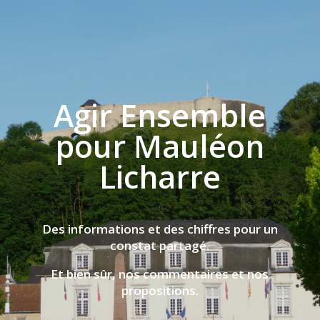
Agir Ensemble
pour Mauléon
Licharre
Des informations et des chiffres pour un
constat partagé.
Et bien sûr, nos commentaires et nos
propositions.