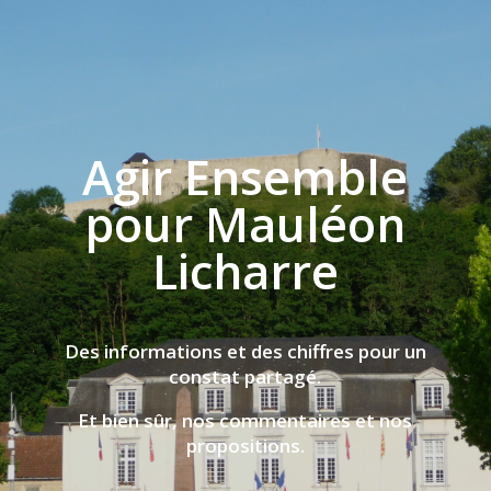
Agir Ensemble
pour Mauléon
Licharre
Des informations et des chiffres pour un
constat partagé.
Et bien sûr, nos commentaires et nos
propositions.