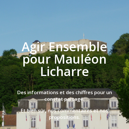
Agir Ensemble
pour Mauléon
Licharre
Des informations et des chiffres pour un
constat partagé.
Et bien sûr, nos commentaires et nos
propositions.