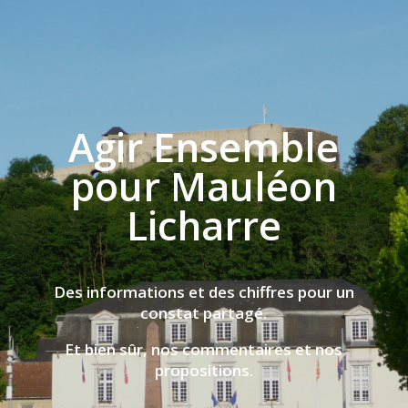
Agir Ensemble
pour Mauléon
Licharre
Des informations et des chiffres pour un
constat partagé.
Et bien sûr, nos commentaires et nos
propositions.