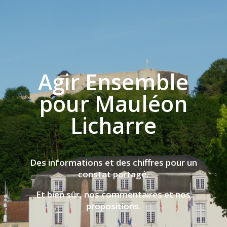
Agir Ensemble
pour Mauléon
Licharre
Des informations et des chiffres pour un
constat partagé.
Et bien sûr, nos commentaires et nos
propositions.